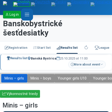
Log in
Banskobystrické
šesťdesiatky
Registration
Start list
Results list
League
Results list
Banská Bystrica
25.10.2025 at 11:00
More about event
Minis – girls
Minis – boys
Younger girls U10
Younger bo
Výkonnostné triedy
Minis – girls