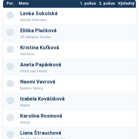
Por.
Meno
1. pokus
2. pokus
Výsledný
Lenka Sokolská
Spišské Podhradie
Eliška Plačková
ZŠ Zákopčie Tarabov
Kristína Kuťková
Pohranice
Aneta Papánková
Hliník nad Váhom
Naomi Vavrová
Spišská Teplica
Izabela Kováčiková
Nosice
Karolína Rosinová
Nosice
Liana Štrauchová