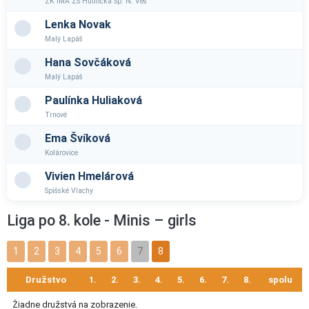
ZK IMA ZŠ Hutnícka Sp. N. Ves
Lenka Novak
Malý Lapáš
Hana Sovčáková
Malý Lapáš
Paulínka Huliaková
Trnové
Ema Švíková
Kolárovice
Vivien Hmelárová
Spišské Vlachy
Liga po 8. kole - Minis – girls
1
2
3
4
5
6
7
8
Družstvo
1.
2.
3.
4.
5.
6.
7.
8.
spolu
Žiadne družstvá na zobrazenie.